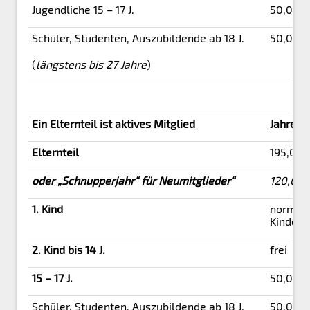
Jugendliche 15 – 17 J.
50,00
Schüler, Studenten, Auszubildende ab 18 J.
50,00 +
(
längstens bis 27 Jahre
)
Ein Elternteil ist aktives Mitglied
Jahresbe
Elternteil
195,00 
oder „Schnupperjahr“ für Neumitglieder“
120,00
1. Kind
normale
Kinder/
2. Kind bis 14 J.
frei
15 – 17 J.
50,00
Schüler, Studenten, Auszubildende ab 18 J.
50,00 +