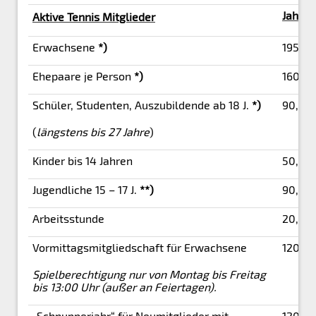
Jahres
Aktive Tennis Mitglieder
Erwachsene
*)
195,00
Ehepaare je Person
*)
160,0
Schüler, Studenten, Auszubildende ab 18 J.
*)
90,00
(
längstens bis 27 Jahre
)
Kinder bis 14 Jahren
50,00
Jugendliche 15 – 17 J.
**)
90,00
Arbeitsstunde
20,00
Vormittagsmitgliedschaft für Erwachsene
120,0
Spielberechtigung nur von Montag bis Freitag
bis 13:00 Uhr (außer an Feiertagen).
„Schnupperjahr“ für Neumitglieder mit
120,0